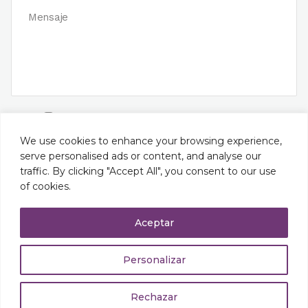
He leído y acepto la
política de privacidad
We use cookies to enhance your browsing experience,
serve personalised ads or content, and analyse our
traffic. By clicking "Accept All", you consent to our use
Alternative:
of cookies.
Aceptar
Política de privacidad
|
Política de cookies
|
Aviso legal
Personalizar
© Copyright
MasQuevets
Rechazar