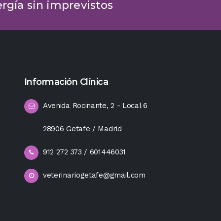
ergía sin imprevistos
Información Clínica
Avenida Rocinante, 2 - Local 6
28906 Getafe / Madrid
912 272 373 / 601446031
veterinariogetafe@gmail.com