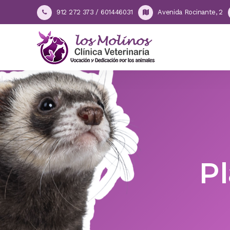
912 272 373 / 601446031
Avenida Rocinante, 2
P